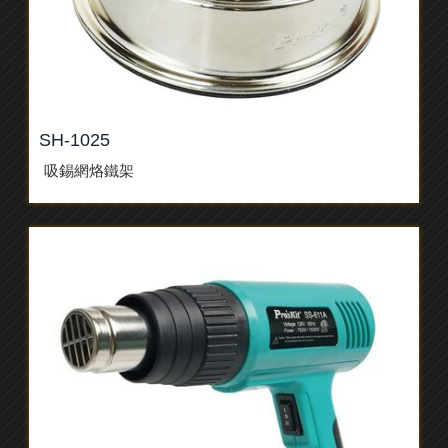
SH-1025
吸錫網烙鐵架