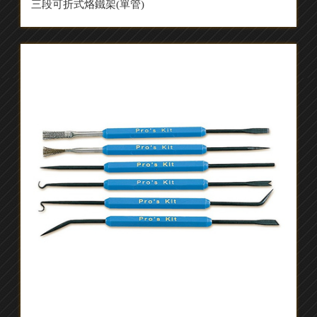
三段可折式烙鐵架(單管)