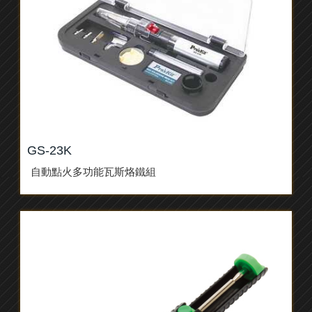
GS-23K
自動點火多功能瓦斯烙鐵組