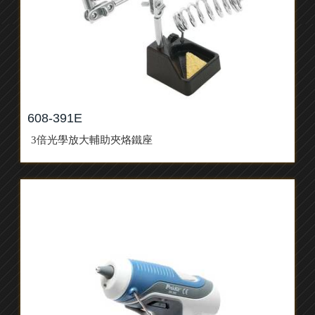
608-391E
3倍光學放大輔助夾烙鐵座