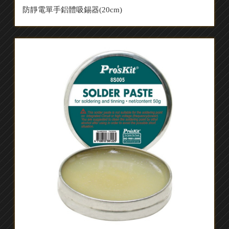
防靜電單手鋁體吸錫器(20cm)