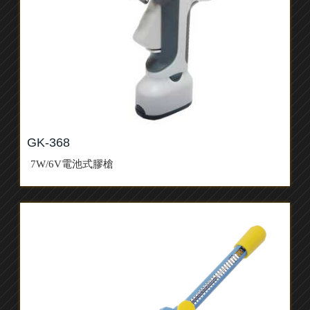
GK-368
7W/6V電池式膠槍