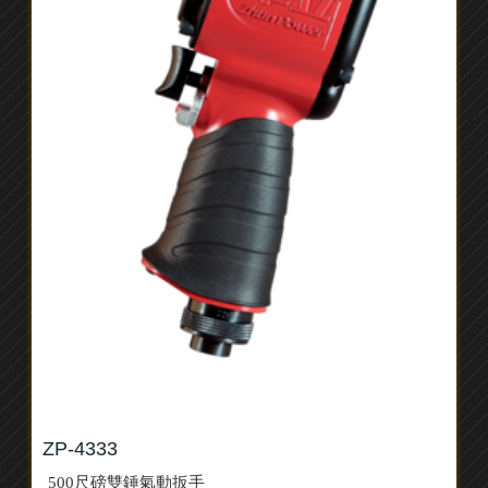
ZP-4333
500尺磅雙錘氣動扳手