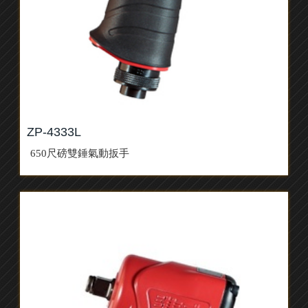
ZP-4333L
650尺磅雙錘氣動扳手