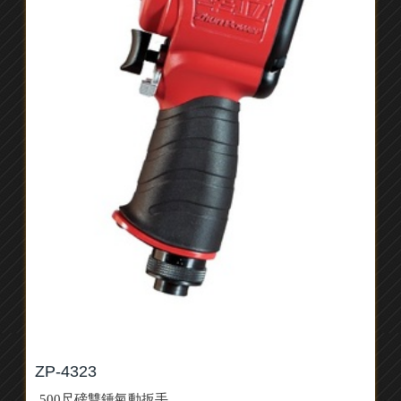
ZP-4323
500尺磅雙錘氣動扳手