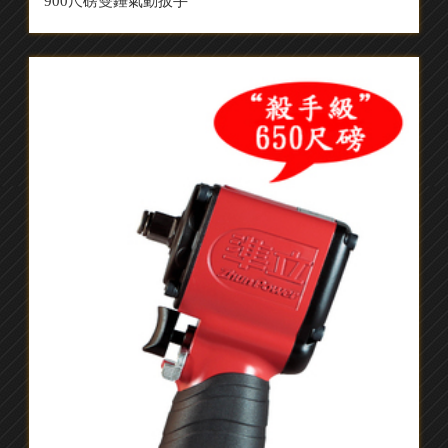
900尺磅雙錘氣動扳手