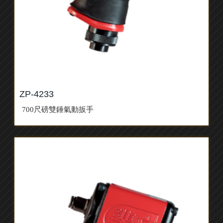
ZP-4233
700尺磅雙錘氣動扳手