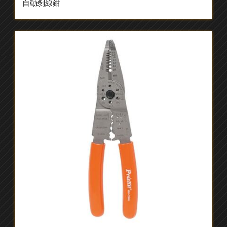
自動剝線鉗