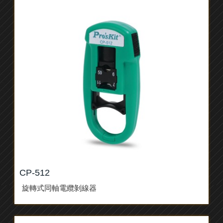
CP-512
旋轉式同軸電纜剝線器