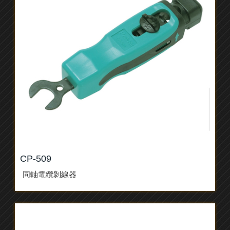
CP-509
同軸電纜剝線器