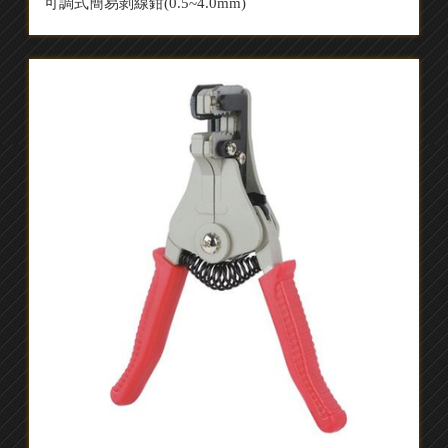
可調式簡易剝線鉗(0.5~4.0mm)