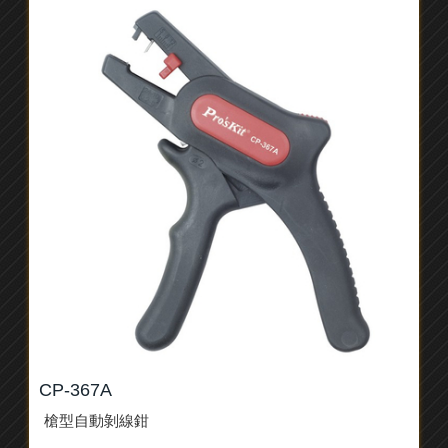
CP-367A
槍型自動剝線鉗