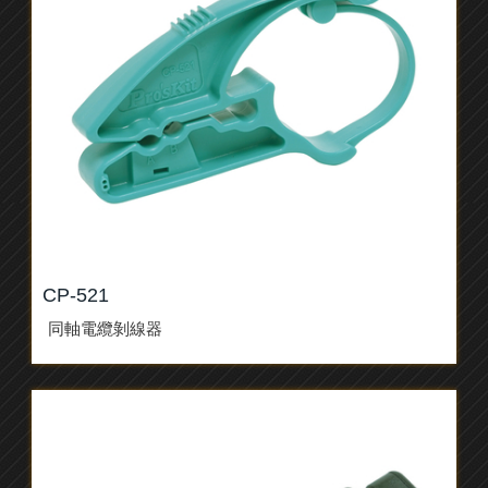
CP-521
同軸電纜剝線器