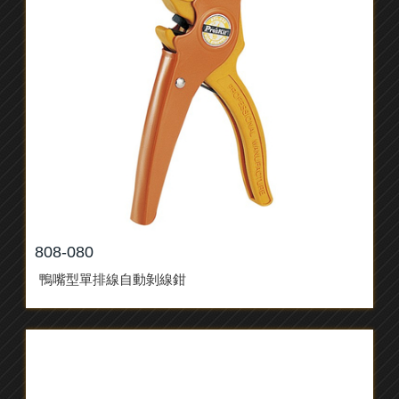
808-080
鴨嘴型單排線自動剝線鉗