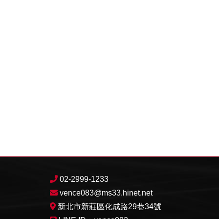
02-2999-1233
vence083@ms33.hinet.net
新北市新莊區化成路29巷34號