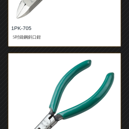
1PK-705
5吋鑄鋼斜口鉗