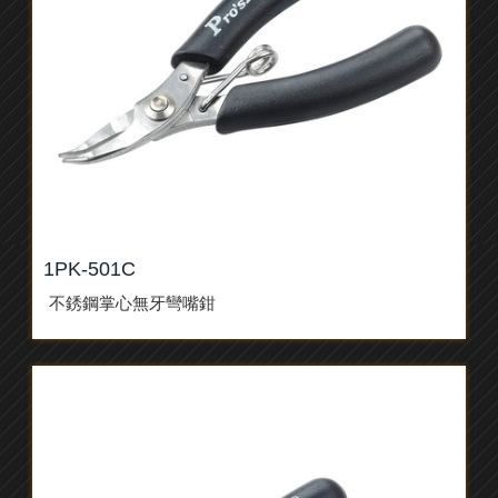
1PK-501C
不銹鋼掌心無牙彎嘴鉗