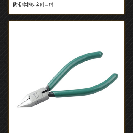
防滑綠柄鈦金斜口鉗