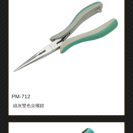
PM-712
綠灰雙色尖嘴鉗