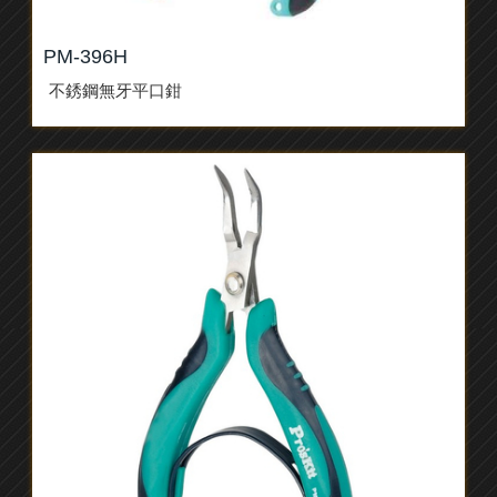
PM-396H
不銹鋼無牙平口鉗