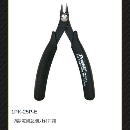
1PK-25P-E
防靜電如意細刀斜口鉗