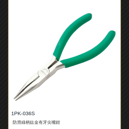
1PK-036S
防滑綠柄鈦金有牙尖嘴鉗