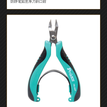
防靜電如意厚刀斜口鉗