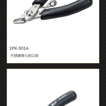
1PK-501A
不銹鋼掌心斜口鉗