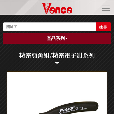
搜尋
產品系列
精密剪角組/精密電子鉗系列