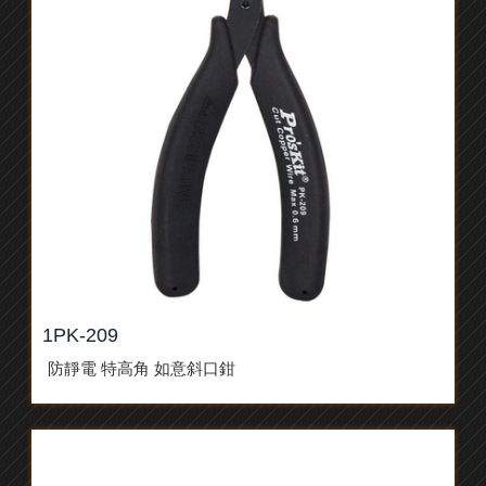
1PK-209
防靜電 特高角 如意斜口鉗