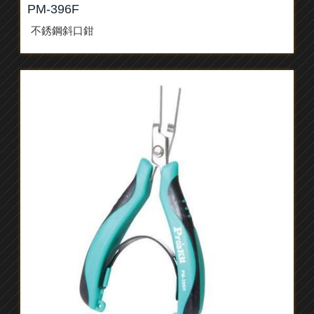
PM-396F
不銹鋼斜口鉗