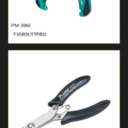
PM-396I
不銹鋼無牙彎嘴鉗