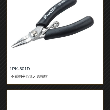
1PK-501D
不銹鋼掌心無牙圓嘴鉗