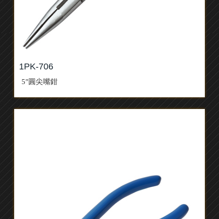
1PK-706
5"圓尖嘴鉗