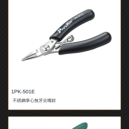
1PK-501E
不銹鋼掌心無牙尖嘴鉗