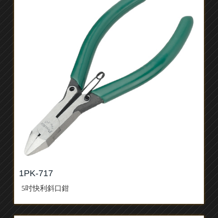
1PK-717
5吋快利斜口鉗