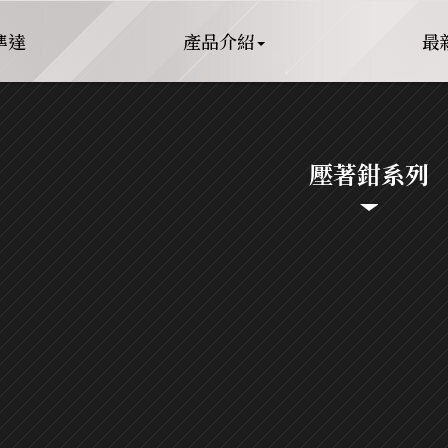
準達
產品介紹
最
壓著鉗系列